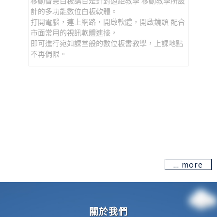
移動智慧白板講台是針對遠距教學 移動教學所設
計的多功能數位白板軟體。
打開電腦，連上網路，開啟軟體，開啟鏡頭 配合
大視野
市面常用的視訊軟體連接，
攝、數
即可進行宛如課堂般的數位板書教學，上課地點
堂參與
不再侷限。
到重點
關於我們