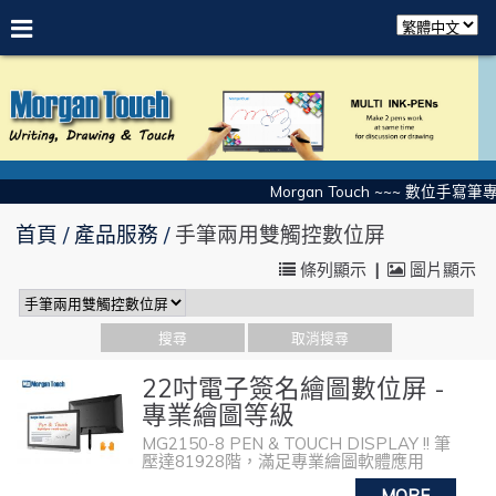
Morgan Touch ~~~ 數位手寫筆專
首頁
產品服務
手筆兩用雙觸控數位屏
條列顯示
|
圖片顯示
22吋電子簽名繪圖數位屏 -
專業繪圖等級
MG2150-8 PEN & TOUCH DISPLAY !! 筆
壓達81928階，滿足專業繪圖軟體應用