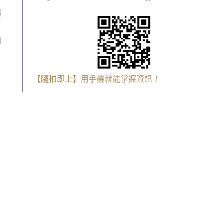
讓
到
【隨拍即上】用手機就能掌握資訊！