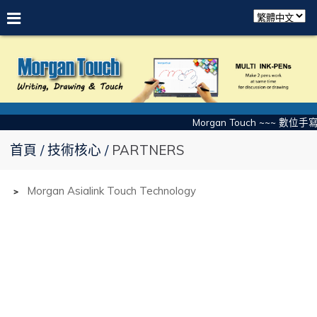
Morgan Touch ~~~ 數位手
首頁
技術核心
PARTNERS
﹥
Morgan Asialink Touch Technology