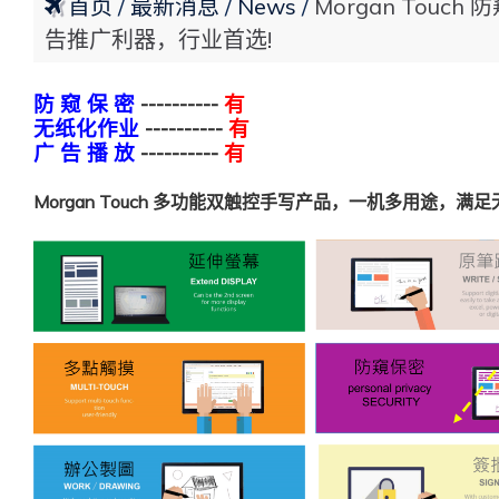
首页
最新消息
News
Morgan To
告推广利器，行业首选!
防 窥 保 密
----------
有
无纸化作业
----------
有
广 告 播 放
----------
有
Morgan Touch 多功能双触控手写产品，一机多用途，满