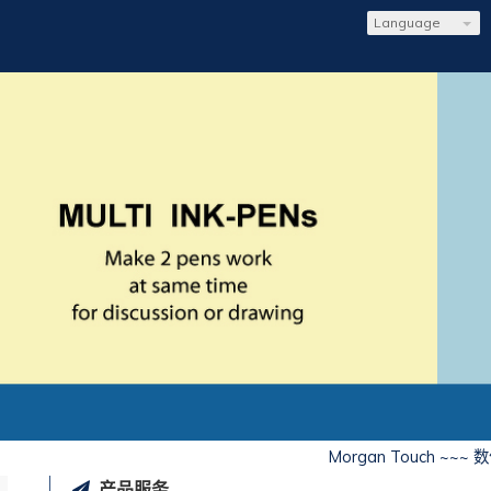
Language
Morgan Touch ~~~
产品服务